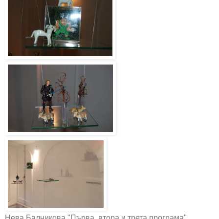
Нева Балникова "Първа, втора и трета програма"