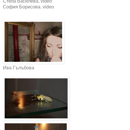
Стела Василева, video
София Борисова. video
Ива Гълъбова