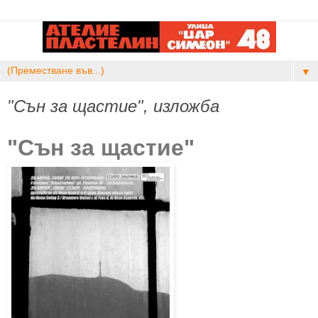
▼
"Сън за щастие", изложба
"Сън за щастие"