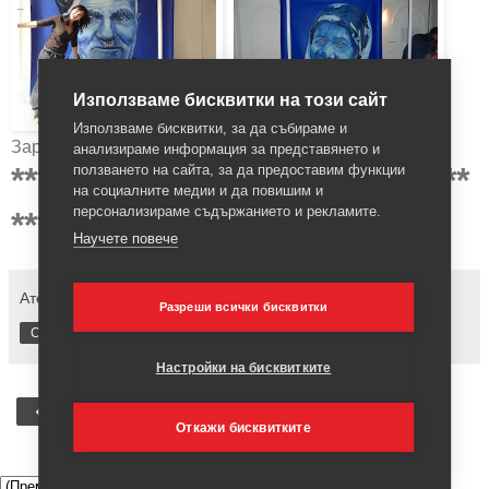
Използваме бисквитки на този сайт
Използваме бисквитки, за да събираме и
Зара Александрова
анализираме информация за представянето и
***********************************
ползването на сайта, за да предоставим функции
на социалните медии и да повишим и
персонализираме съдържанието и рекламите.
*********************
Научете повече
Ателие Пластелин
Няма коментари:
Разреши всички бисквитки
Споделяне
Настройки на бисквитките
‹
Начална страница
Откажи бисквитките
Преглед на уеб версията
▼