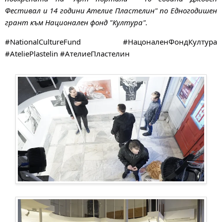
Фестивал и 14 години Ателие Пластелин" по Едногодишен
грант към Национален фонд "Култура".
#NationalCultureFund #НацоналенФондКултура
#AteliePlastelin #АтелиеПластелин