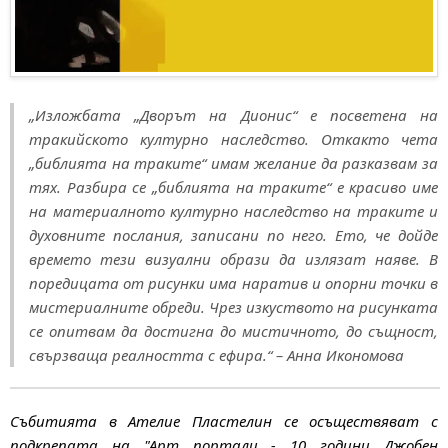
„Изложбата „Дворът на Дионис“ е посветена на
тракийското културно наследство. Откакто чета
„библията на траките“ имам желание да разказвам за
тях. Разбира се „библията на траките“ е красиво име
на материалното културно наследство на траките и
духовните послания, записани по него. Ето, че дойде
времето тези визуални образи да излязат наяве. В
поредицата от рисунки има наратив и опорни точки в
мистериалните обреди. Чрез изкуството на рисунката
се опитвам да достигна до мистичното, до същност,
свързваща реалността с ефира.“
– Анна Икономова
Събитията в Ателие Пластелин се осъществяват с
подкрепата на "Арт портали - 10 години Джобен