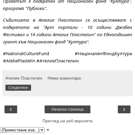
Проектът е подкрепен от Национален фонд "Култура",
програма "Публики".
Събитията в Ателие Пластелин се осъществяват с
подкрепата на "Арт портали - 10 години Джобен
Фестивал и 14 години Ателие Пластелин" по Едногодишен
грант към Национален фонд "Култура".
#NationalCultureFund #НацоналенФондКултура
#AteliePlastelin #АтелиеПластелин
Ателие Пластелин
Няма коментари:
Споделяне
‹
›
Начална страница
Преглед на уеб версията
▼