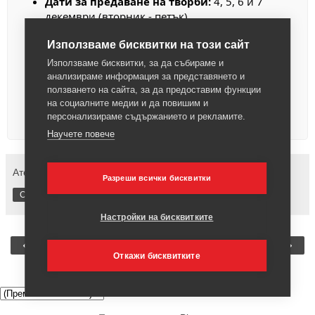
Дати за предаване на творби:
4, 5, 6 и 7
декември (вторник - петък)
Час:
от 18:00 до 20:00 часа
Използваме бисквитки на този сайт
Място:
Ателие ПЛАСТЕЛИН
Използваме бисквитки, за да събираме и
Условия:
Да изготвите 2 еднакви списъка
анализираме информация за представянето и
с предметите, които оставяте.
ползването на сайта, за да предоставим функции
За допълнителна информация:
0897
на социалните медии и да повишим и
943 618
персонализираме съдържанието и рекламите.
Научете повече
Ателие Пластелин
1 коментар:
Разреши всички бисквитки
Споделяне
Настройки на бисквитките
‹
›
Начална страница
Откажи бисквитките
Преглед на уеб версията
▼