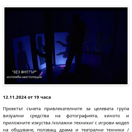
12.11.2024 от 19 часа
Проектът съчета привлекателните за целевата група
визуални средства на фотографията, киното и
приложните изкуства /колажни техники/ с игрови модел
на общуване, ползващ драма и театрални техники /