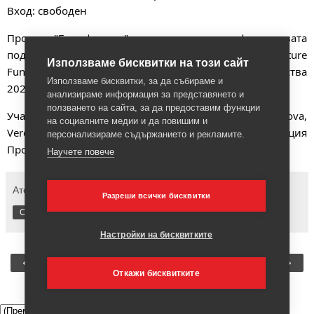
Вход: свободен
Проект "Без филтър" се реализира с финансовата
подкрепа на Национален фонд „Култура“/ National Culture
Използваме бисквитки на този сайт
Fund, Bulgaria Програма Социално ангажирани изкуства
Използваме бисквитки, за да събираме и
2023.
анализираме информация за представянето и
ползването на сайта, за да предоставим функции
Участници: Simona Georgieva, Rossi Gushterova-Kazakova,
на социалните медии и да повишим и
Veronika Petrova, Marti Kostelyanchik, Фондация
персонализираме съдържанието и рекламите.
Пространства, Фондация ЯТО.
Научете повече
Ателие Пластелин
Няма коментари:
Разреши всички бисквитки
Споделяне
Настройки на бисквитките
‹
›
Начална страница
Откажи бисквитките
Преглед на уеб версията
▼