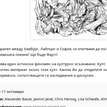
ралел между Хамбург, Лайпциг и София, се опитваме да пос
немската поезия? Ще бъде Фауст!
ява един истински феномен на културно осъзнаване. Култ. 
личен материал около този култ. Каним Ви да споделите н
орманси, съпътстващите ги изследвания и дискусии.
-17 октомври
и:
Alexander Bauer, Jasmin Jerat, Chris Herzog, Lisa Schwalb, Al
нформация:
www.ongoing-project.org