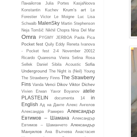
Панайотов
Julia Portes
KasjaNoova
Krum's art
Konstantin Kuchev
Le
Forestier Victor
Le Moigne Luc
Lisa
MalenSky
Schwalb
Martin Stephenson
Neja Tomšič
Nikhil Chopra
Nina Del Mar
Omra
PYGMY JERBOA
Paola Pica
Pocket fest
Quily Eddy
Reneta Ivanova
- Pocket fest 2-4 November 20012
Ricardo Quaresma Vieira
Selina Rosa
Sofia
Sellek Daniel
Sibila Acoustic
Underground
The Night is (Neil) Young
The Strawberry
The Strawberry Finns
Fins
Venci Dikov
Viktor Dichev
Vanda
atelie
Vivien Erwan
Yavor Boyanov
PLASTELIN
in
documenta 14
English
Ад на Данте
Алекс Ангелов
Александър
Александра Рамирез
Евтимов – Шамана
Александър
Александър
Евтимов – Шаманчето
Мануилов
Ана Вълчева
Анастасия