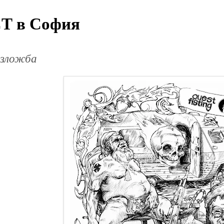
Т в София
изложба