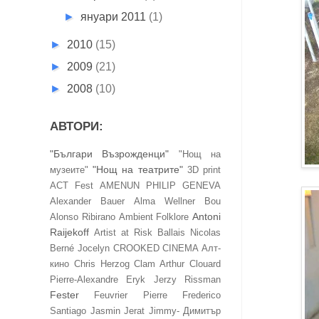
►
януари 2011
(1)
►
2010
(15)
►
2009
(21)
►
2008
(10)
АВТОРИ:
"Българи Възрожденци"
"Нощ на
"Нощ на театрите"
музеите"
3D print
ACT Fest
AMENUN PHILIP GENEVA
Alexander Bauer
Alma Wellner Bou
Antoni
Alonso Ribirano
Ambient Folklore
Raijekoff
Artist at Risk
Ballais Nicolas
Berné Jocelyn
CROOKED CINEMA Алт-
кино
Chris Herzog
Clam Arthur
Clouard
Pierre-Alexandre
Eryk Jerzy Rissman
Fester
Feuvrier Pierre
Frederico
Santiago
Jasmin Jerat
Jimmy- Димитър