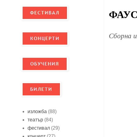
ФАУС
Сборна 
изложба
(88)
театър
(84)
фестивал
(29)
концерт
(27)