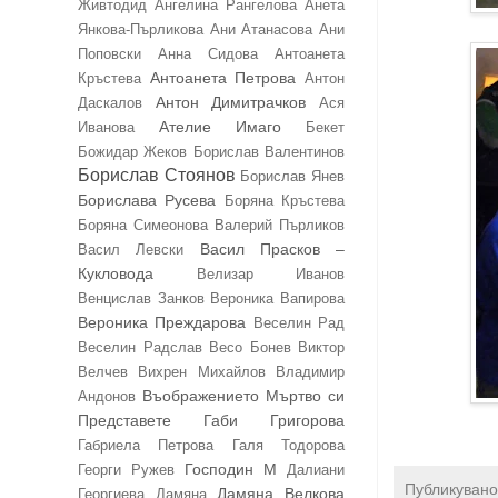
Живтодид
Ангелина Рангелова
Анета
Янкова-Пърликова
Ани Атанасова
Ани
Поповски
Анна Сидова
Антоанета
Антоанета Петрова
Кръстева
Антон
Антон Димитрачков
Даскалов
Ася
Ателие Имаго
Иванова
Бекет
Божидар Жеков
Борислав Валентинов
Борислав Стоянов
Борислав Янев
Борислава Русева
Боряна Кръстева
Боряна Симеонова
Валерий Пърликов
Васил Прасков –
Васил Левски
Кукловода
Велизар Иванов
Венцислав Занков
Вероника Вапирова
Вероника Преждарова
Веселин Рад
Веселин Радслав
Весо Бонев
Виктор
Велчев
Вихрен Михайлов
Владимир
Въображението Мъртво си
Андонов
Представете
Габи Григорова
Габриела Петрова
Галя Тодорова
Господин М
Георги Ружев
Далиани
Публикувано
Дамяна Велкова
Георгиева
Дамяна