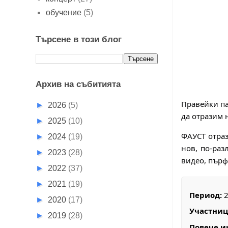
обучение
(5)
Търсене в този блог
Архив на събитията
Правейки па
►
2026
(5)
да отразим 
►
2025
(10)
ФАУСТ отраз
►
2024
(19)
нов, по-раз
►
2023
(28)
видео, пърф
►
2022
(37)
►
2021
(19)
Период:
2
►
2020
(17)
Участниц
►
2019
(28)
Повече и