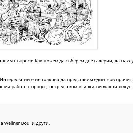
тавим въпроса: Как можем да съберем две галерии, да нахл
Интересът ни е не толкова да представим един нов прочит,
ашия работен процес, посредством всички визуални изкуст
ma Wellner Bou, и други.