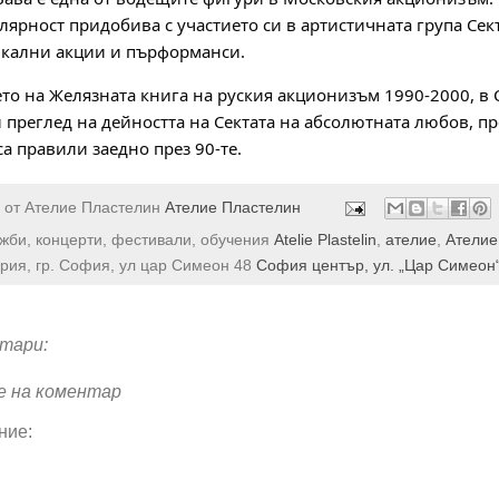
лярност придобива с участието си в артистичната група Сек
икални акции и пърформанси.
то на Желязната книга на руския акционизъм 1990-2000, в 
 преглед на дейността на Сектата на абсолютната любов, п
а правили заедно през 90-те.
 от Ателие Пластелин
Ателие Пластелин
ожби, концерти, фестивали, обучения
Atelie Plastelin
,
ателие
,
Ателие
рия, гр. София, ул цар Симеон 48
София център, ул. „Цар Симеон
тари:
е на коментар
ние: