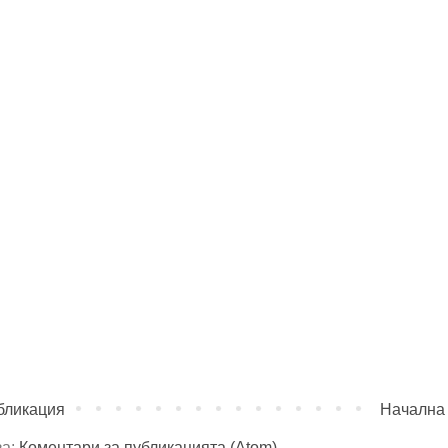
бликация
Начална
за:
Коментари за публикацията (Atom)