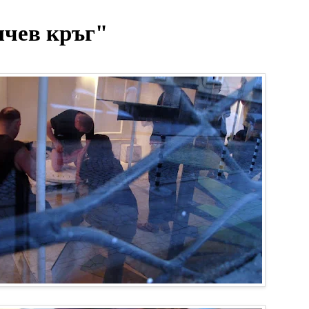
чев кръг"