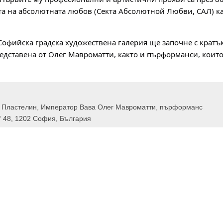
та на абсолютната любов (Секта Абсолютной Любви, САЛ) ка
Софийска градска художествена галерия ще започне с кратъ
редставена от Олег Мавроматти, както и пърформанси, коит
 Пластелин
,
Император Вава Олег Мавроматти
,
пърформанс
“ 48, 1202 София, България