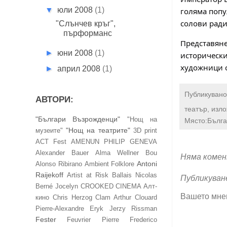
▼
юли 2008
(1)
голяма попу
солови рад
"Слънчев кръг",
пърформанс
Представяне
►
юни 2008
(1)
исторически
художници с
►
април 2008
(1)
Публикувано
АВТОРИ:
театър, изл
"Българи Възрожденци"
"Нощ на
Място:Бълга
"Нощ на театрите"
музеите"
3D print
ACT Fest
AMENUN PHILIP GENEVA
Alexander Bauer
Alma Wellner Bou
Няма комен
Antoni
Alonso Ribirano
Ambient Folklore
Raijekoff
Artist at Risk
Ballais Nicolas
Публикуван
Berné Jocelyn
CROOKED CINEMA Алт-
Вашето мне
кино
Chris Herzog
Clam Arthur
Clouard
Pierre-Alexandre
Eryk Jerzy Rissman
Fester
Feuvrier Pierre
Frederico