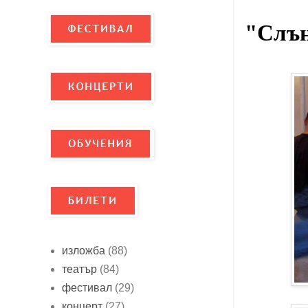
"Слън
изложба
(88)
театър
(84)
фестивал
(29)
концерт
(27)