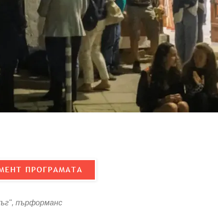
ръг", пърформанс