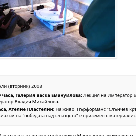
ли (вторник) 2008
9 часа, Галерия Васка Емануилова:
Лекция на Император В
ратор Владия Михайлова.
аса, Ателие Пластелин:
На живо. Пърформанс "Слънчев кръг
сиазъм на "победата над слънцето" е приземен с материалис
ава е една от водещите фигури в Московския акционизъм. 