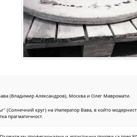
ава (Владимир Александров), Москва и Олег Мавромати.
" (Солнечний круг) на Император Вава, в който модернист
тка прагматичност.
Първите му професионални и артистични прояви са през 80-