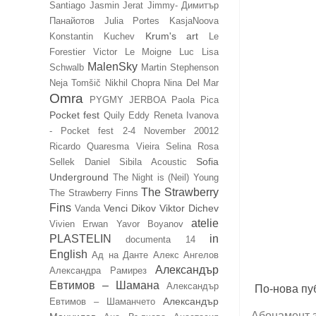
Santiago
Jasmin Jerat
Jimmy- Димитър
Панайотов
Julia Portes
KasjaNoova
Krum's art
Konstantin Kuchev
Le
Forestier Victor
Le Moigne Luc
Lisa
MalenSky
Schwalb
Martin Stephenson
Neja Tomšič
Nikhil Chopra
Nina Del Mar
Omra
PYGMY JERBOA
Paola Pica
Pocket fest
Quily Eddy
Reneta Ivanova
- Pocket fest 2-4 November 20012
Ricardo Quaresma Vieira
Selina Rosa
Sofia
Sellek Daniel
Sibila Acoustic
Underground
The Night is (Neil) Young
The Strawberry
The Strawberry Finns
Fins
Venci Dikov
Viktor Dichev
Vanda
atelie
Vivien Erwan
Yavor Boyanov
PLASTELIN
in
documenta 14
English
Ад на Данте
Алекс Ангелов
Александър
Александра Рамирез
Евтимов – Шамана
Александър
По-нова пу
Александър
Евтимов – Шаманчето
Абонамент 