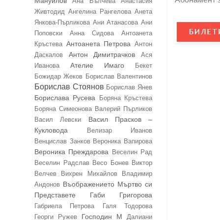
Мануилов
Ана Вълчева
Анастасия
Живтодид
Ангелина Рангелова
Анета
Янкова-Пърликова
Ани Атанасова
Ани
Поповски
Анна Сидова
Антоанета
Антоанета Петрова
Кръстева
Антон
Антон Димитрачков
Даскалов
Ася
Ателие Имаго
Иванова
Бекет
Божидар Жеков
Борислав Валентинов
Борислав Стоянов
Борислав Янев
Борислава Русева
Боряна Кръстева
Боряна Симеонова
Валерий Пърликов
Васил Прасков –
Васил Левски
Кукловода
Велизар Иванов
Венцислав Занков
Вероника Вапирова
Вероника Преждарова
Веселин Рад
Веселин Радслав
Весо Бонев
Виктор
Велчев
Вихрен Михайлов
Владимир
Въображението Мъртво си
Андонов
Представете
Габи Григорова
Габриела Петрова
Галя Тодорова
Господин М
Георги Ружев
Далиани