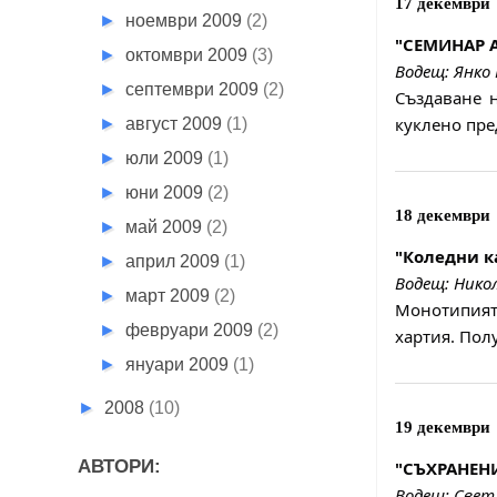
17 декември
►
ноември 2009
(2)
"СЕМИНАР 
►
октомври 2009
(3)
Водещ: Янко 
►
септември 2009
(2)
Създаване 
куклено пре
►
август 2009
(1)
►
юли 2009
(1)
►
юни 2009
(2)
18 декември
►
май 2009
(2)
"Коледни к
►
април 2009
(1)
Водещ: Нико
►
март 2009
(2)
Монотипията
►
февруари 2009
(2)
хартия. Пол
►
януари 2009
(1)
►
2008
(10)
19 декември
АВТОРИ:
"СЪХРАНЕН
Водещ: Свет