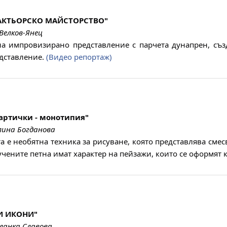
АКТЬОРСКО МАЙСТОРСТВО"
Велков-Янец
на импровизирано представление с парчета дунапрен, съз
дставление.
(Видео репортаж)
артички - монотипия"
лина Богданова
 е необятна техника за рисуване, която представлява смес
учените петна имат характер на пейзажи, които се оформят к
И ИКОНИ"
ланка Славова