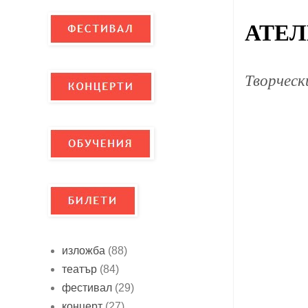
АТЕЛ
Творческ
изложба
(88)
театър
(84)
фестивал
(29)
концерт
(27)