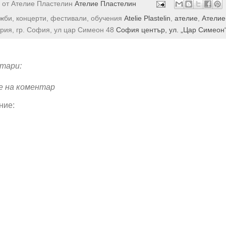
 от Ателие Пластелин
Ателие Пластелин
ожби, концерти, фестивали, обучения
Atelie Plastelin
,
ателие
,
Ателие
рия, гр. София, ул цар Симеон 48
София център, ул. „Цар Симеон
тари:
е на коментар
ние: