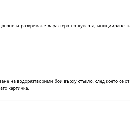
даване и разкриване характера на куклата, иницииране н
ване на водоразтворими бои върху стъкло, след което се о
ато картичка.