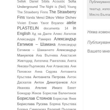
Sofia
Sellek Daniel
Sibila Acoustic
Публикувано
Underground
The Night is (Neil) Young
театър, изл
The Strawberry
The Strawberry Finns
Място:Бълга
Fins
Venci Dikov
Viktor Dichev
Vanda
atelie
Vivien Erwan
Yavor Boyanov
PLASTELIN
in
documenta 14
Няма комен
English
Ад на Данте
Алекс Ангелов
Александър
Александра Рамирез
Публикуван
Евтимов – Шамана
Александър
Александър
Евтимов – Шаманчето
Вашето мне
Мануилов
Ана Вълчева
Анастасия
Живтодид
Ангелина Рангелова
Анета
Янкова-Пърликова
Ани Атанасова
Ани
Поповски
Анна Сидова
Антоанета
Антоанета Петрова
Кръстева
Антон
Антон Димитрачков
Даскалов
Ася
Ателие Имаго
Иванова
Бекет
Божидар Жеков
Борислав Валентинов
Борислав Стоянов
Борислав Янев
Борислава Русева
Боряна Кръстева
Боряна Симеонова
Валерий Пърликов