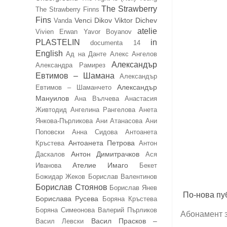
The Strawberry
The Strawberry Finns
Fins
Venci Dikov
Viktor Dichev
Vanda
atelie
Vivien Erwan
Yavor Boyanov
PLASTELIN
in
documenta 14
English
Ад на Данте
Алекс Ангелов
Александър
Александра Рамирез
Евтимов – Шамана
Александър
Александър
Евтимов – Шаманчето
Мануилов
Ана Вълчева
Анастасия
Живтодид
Ангелина Рангелова
Анета
Янкова-Пърликова
Ани Атанасова
Ани
Поповски
Анна Сидова
Антоанета
Антоанета Петрова
Кръстева
Антон
Антон Димитрачков
Даскалов
Ася
Ателие Имаго
Иванова
Бекет
Божидар Жеков
Борислав Валентинов
Борислав Стоянов
Борислав Янев
По-нова пу
Борислава Русева
Боряна Кръстева
Боряна Симеонова
Валерий Пърликов
Абонамент 
Васил Прасков –
Васил Левски