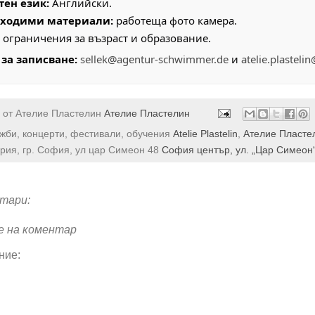
тен език:
Английски.
ходими материали:
работеща фото камера.
 ограничения за възраст и образование.
 за записване:
sellek@agentur-schwimmer.de
и
atelie.plastel
 от Ателие Пластелин
Ателие Пластелин
ожби, концерти, фестивали, обучения
Atelie Plastelin
,
Ателие Пласте
рия, гр. София, ул цар Симеон 48
София център, ул. „Цар Симеон
тари:
е на коментар
ние: