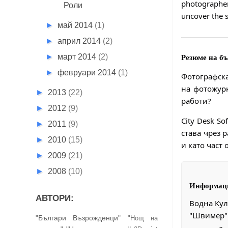
photographer
Роли
uncover the s
►
май 2014
(1)
►
април 2014
(2)
►
март 2014
(2)
Резюме на б
►
февруари 2014
(1)
Фотографска
на фотожурн
►
2013
(22)
работи?
►
2012
(9)
City Desk S
►
2011
(9)
става чрез 
►
2010
(15)
и като част
►
2009
(21)
►
2008
(10)
Информаци
АВТОРИ:
Водна Кул
"Швимер" 
"Българи Възрожденци"
"Нощ на