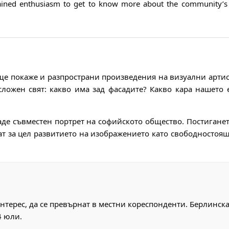
strained enthusiasm to get to know more about the community’s
, ще покаже и разпространи произведения на визуални артис
ложен свят: какво има зад фасадите? Какво кара нашето
здаде съвместен портрет на софийското общество. Постиганет
мат за цел развитието на изображението като свободностоящ
нтерес, да се превърнат в местни кореспонденти. Берлинск
4 юли.