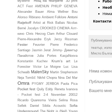
"Нощ на театрите"
Рабо
музеите"
3D print
ACT Fest
AMENUN PHILIP GENEVA
Необ
Alexander Bauer
Alma Wellner Bou
Няма
Antoni
Alonso Ribirano
Ambient Folklore
Контакти
Raijekoff
Artist at Risk
Ballais Nicolas
Berné Jocelyn
CROOKED CINEMA Алт-
кино
Chris Herzog
Clam Arthur
Clouard
Pierre-Alexandre
Eryk Jerzy Rissman
Публикувано
Fester
Feuvrier Pierre
Frederico
театър, изл
Santiago
Jasmin Jerat
Jimmy- Димитър
Място:Бълга
Панайотов
Julia Portes
KasjaNoova
Krum's art
Konstantin Kuchev
Le
Forestier Victor
Le Moigne Luc
Lisa
Няма комен
MalenSky
Schwalb
Martin Stephenson
Neja Tomšič
Nikhil Chopra
Nina Del Mar
Публикуван
Omra
PYGMY JERBOA
Paola Pica
Pocket fest
Quily Eddy
Reneta Ivanova
Вашето мне
- Pocket fest 2-4 November 20012
Ricardo Quaresma Vieira
Selina Rosa
Sofia
Sellek Daniel
Sibila Acoustic
Underground
The Night is (Neil) Young