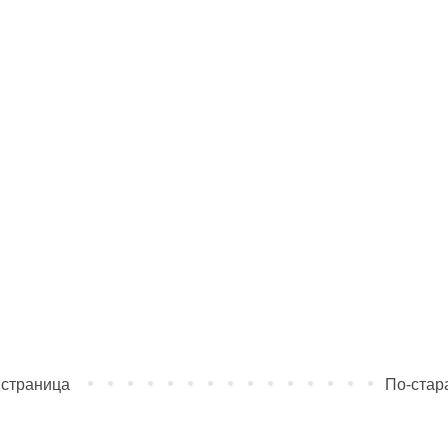
 страница
По-стар