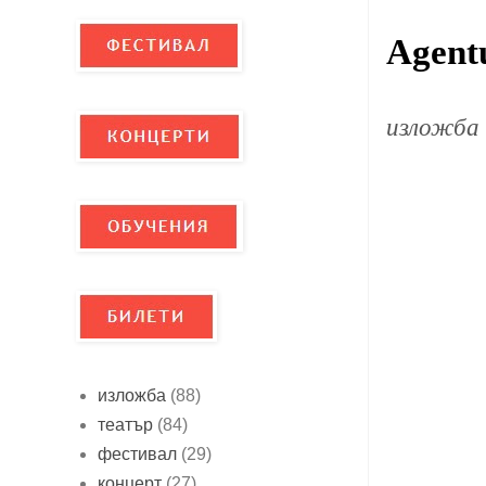
Agent
изложба
изложба
(88)
театър
(84)
фестивал
(29)
концерт
(27)