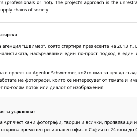
s (professionals or not). The project’s approach is the unre
upply chains of society.
ългарски
 агенция "Швимер", която стартира през есента на 2013 г.
алистиката, насърчавайки един по-прост подход в един с
ofia е проект на Agentur Schwimmer, който има за цел да съ
работата на фотографи, които се интересуват от темата и и
 от по-голям поток или диалог от изображения.
я за уъркшопа:
а Арт Фест кани фотографи, творци и всички, проявяващи и
открива временен регионален офис в София от 24 юни до 