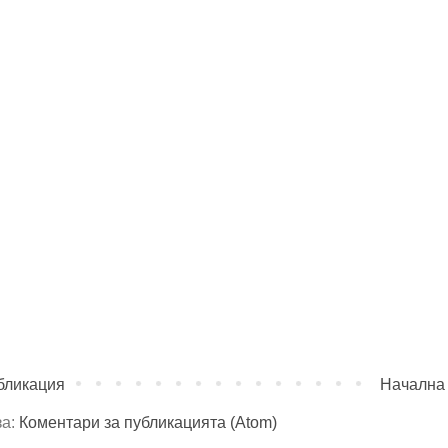
бликация
Начална
за:
Коментари за публикацията (Atom)