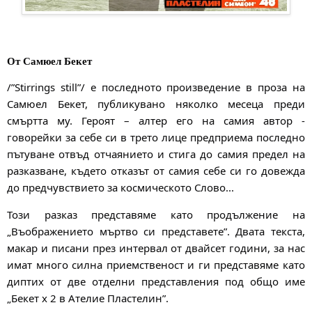
От Самюел Бекет
/”Stirrings still”/ е последното произведение в проза на
Самюел Бекет, публикувано няколко месеца преди
смъртта му. Героят – алтер его на самия автор -
говорейки за себе си в трето лице предприема последно
пътуване отвъд отчаянието и стига до самия предел на
разказване, където отказът от самия себе си го довежда
до предчувствието за космическото Слово...
Този разказ представяме като продължение на
„Въображението мъртво си представете”. Двата текста,
макар и писани през интервал от двайсет години, за нас
имат много силна приемственост и ги представяме като
диптих от две отделни представления под общо име
„Бекет x 2 в Ателие Пластелин”.