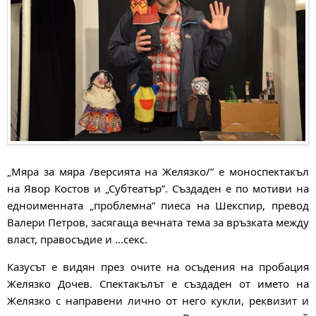
„Мяра за мяра /версията на Желязко/” е моноспектакъл
на Явор Костов и „Субтеатър”. Създаден е по мотиви на
едноименната „проблемна” пиеса на Шекспир, превод
Валери Петров, засягаща вечната тема за връзката между
власт, правосъдие и ...секс.
Казусът е видян през очите на осъдения на пробация
Желязко Дочев. Спектакълът е създаден от името на
Желязко с направени лично от него кукли, реквизит и