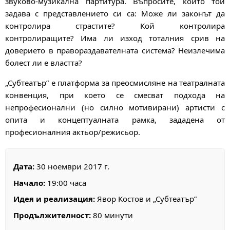
звуково-музикална партитура. Въпросите, които той
задава с представлението си са: Може ли законът да
контролира страстите? Кой контролира
контролиращите? Има ли изход тоталния срив на
доверието в правораздавателната система? Неизлечима
болест ли е властта?
„Субтеатър” е платформа за преосмисляне на театралната
конвенция, при което се смесват подхода на
непрофесионални (но силно мотивирани) артисти с
опита и концептуалната рамка, зададена от
професионалния актьор/режисьор.
Дата:
30 ноември 2017 г.
Начало:
19:00 часа
Идея и реализация:
Явор Костов и „Субтеатър”
Продължителност:
80 минути