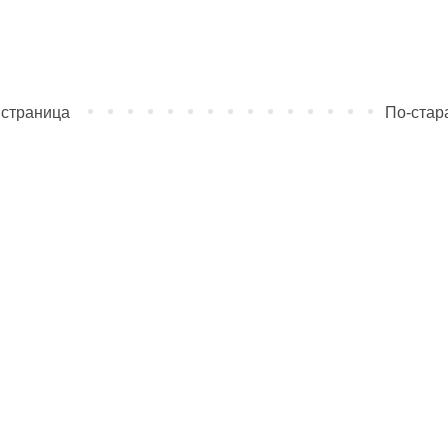
 страница
По-стар