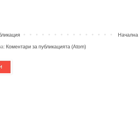
бликация
Начална
за:
Коментари за публикацията (Atom)