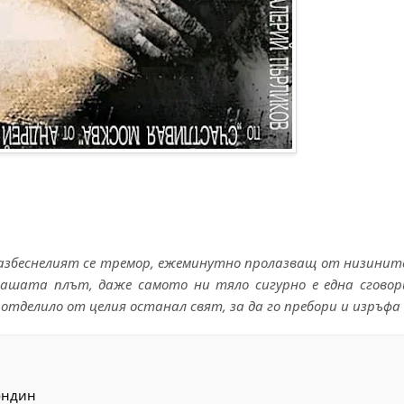
 разбеснелият се тремор, ежеминутно пролазващ от низинит
 нашата плът, даже самото ни тяло сигурно е една сговори
 отделило от целия останал свят, за да го пребори и изръф
ондин