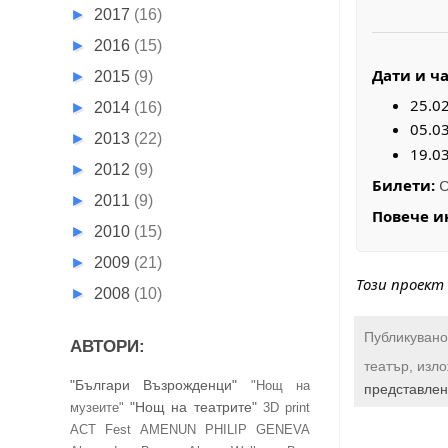
►
2017
(16)
►
2016
(15)
Дати и ча
►
2015
(9)
25.02
►
2014
(16)
05.03
►
2013
(22)
19.03
►
2012
(9)
Билети:
О
►
2011
(9)
Повече и
►
2010
(15)
►
2009
(21)
Този проект
►
2008
(10)
Публикувано
АВТОРИ:
театър, изл
"Българи Възрожденци"
"Нощ на
представле
"Нощ на театрите"
музеите"
3D print
ACT Fest
AMENUN PHILIP GENEVA