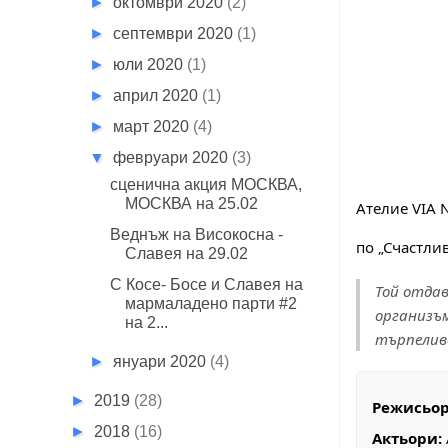
►
октомври 2020
(2)
►
септември 2020
(1)
►
юли 2020
(1)
►
април 2020
(1)
►
март 2020
(4)
▼
февруари 2020
(3)
сценична акция МОСКВА,
МОСКВА на 25.02
Ателие VIA 
Веднъж на Високосна -
по „Счастли
Славея на 29.02
С Косе- Босе и Славея на
Той отдав
мармаладено парти #2
организъм
на 2...
търпелива
►
януари 2020
(4)
►
2019
(28)
Режисьор 
►
2018
(16)
Актьори: