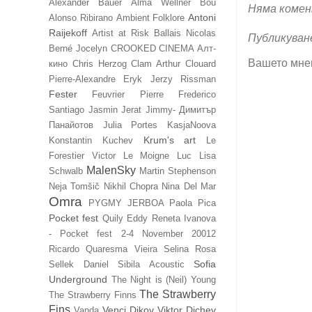
Alexander Bauer
Alma Wellner Bou
Няма комен
Antoni
Alonso Ribirano
Ambient Folklore
Raijekoff
Artist at Risk
Ballais Nicolas
Публикуван
Berné Jocelyn
CROOKED CINEMA Алт-
Вашето мне
кино
Chris Herzog
Clam Arthur
Clouard
Pierre-Alexandre
Eryk Jerzy Rissman
Fester
Feuvrier Pierre
Frederico
Santiago
Jasmin Jerat
Jimmy- Димитър
Панайотов
Julia Portes
KasjaNoova
Krum's art
Konstantin Kuchev
Le
Forestier Victor
Le Moigne Luc
Lisa
MalenSky
Schwalb
Martin Stephenson
Neja Tomšič
Nikhil Chopra
Nina Del Mar
Omra
PYGMY JERBOA
Paola Pica
Pocket fest
Quily Eddy
Reneta Ivanova
- Pocket fest 2-4 November 20012
Ricardo Quaresma Vieira
Selina Rosa
Sofia
Sellek Daniel
Sibila Acoustic
Underground
The Night is (Neil) Young
The Strawberry
The Strawberry Finns
Fins
Venci Dikov
Viktor Dichev
Vanda