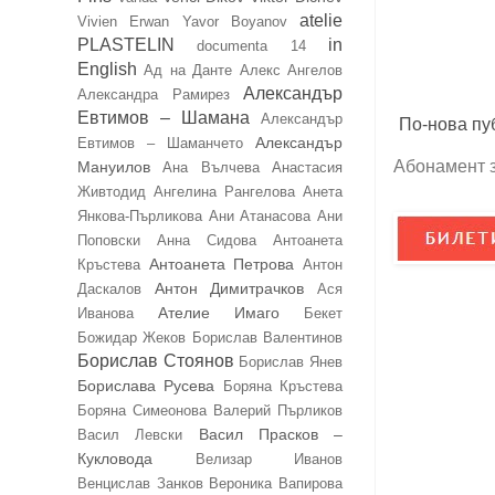
atelie
Vivien Erwan
Yavor Boyanov
PLASTELIN
in
documenta 14
English
Ад на Данте
Алекс Ангелов
Александър
Александра Рамирез
Евтимов – Шамана
Александър
По-нова пу
Александър
Евтимов – Шаманчето
Абонамент 
Мануилов
Ана Вълчева
Анастасия
Живтодид
Ангелина Рангелова
Анета
Янкова-Пърликова
Ани Атанасова
Ани
Поповски
Анна Сидова
Антоанета
Антоанета Петрова
Кръстева
Антон
Антон Димитрачков
Даскалов
Ася
Ателие Имаго
Иванова
Бекет
Божидар Жеков
Борислав Валентинов
Борислав Стоянов
Борислав Янев
Борислава Русева
Боряна Кръстева
Боряна Симеонова
Валерий Пърликов
Васил Прасков –
Васил Левски
Кукловода
Велизар Иванов
Венцислав Занков
Вероника Вапирова