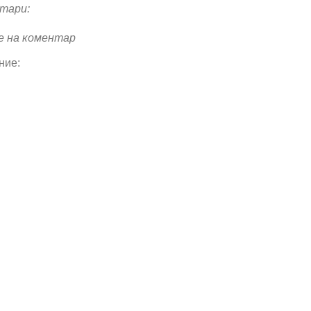
тари:
е на коментар
ние: