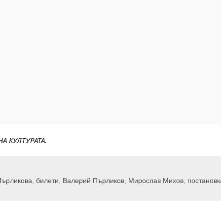
А КУЛТУРАТА.
Пърликова
,
билети
,
Валерий Пърликов
,
Мирослав Михов
,
постановк