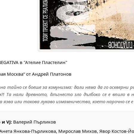
NEGATIVA в "Ателие Пластелин"
вая Москва“ от Андрей Платонов
на тайно се боеше за комунизма: дали няма да го оскверни
?! Та нали древното, длъгнесто зло дълбоко се е впило в
 язва или такова лукаво измамничество, което нарочно се е
и VJ:
Валерий Пърликов
Анета Янкова-Пърликова, Мирослав Михов, Явор Костов-Й