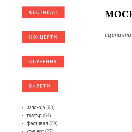
МОСК
сценична
изложба
(88)
театър
(84)
фестивал
(29)
концерт
(27)