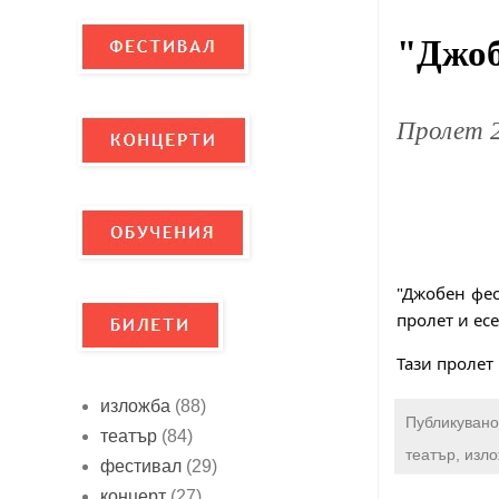
"Джоб
Пролет 
"Джобен фес
пролет и есе
Тази пролет
изложба
(88)
Публикувано
театър
(84)
театър, изл
фестивал
(29)
концерт
(27)