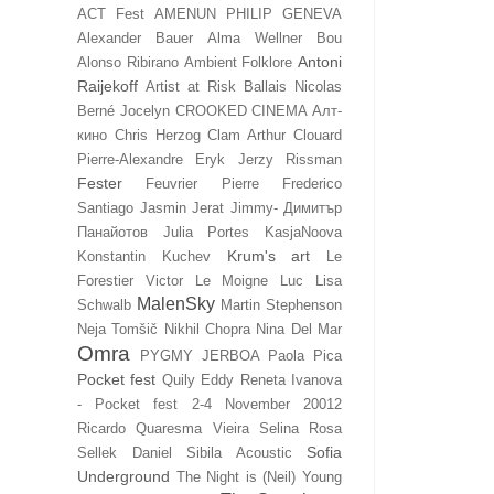
ACT Fest
AMENUN PHILIP GENEVA
Alexander Bauer
Alma Wellner Bou
Antoni
Alonso Ribirano
Ambient Folklore
Raijekoff
Artist at Risk
Ballais Nicolas
Berné Jocelyn
CROOKED CINEMA Алт-
кино
Chris Herzog
Clam Arthur
Clouard
Pierre-Alexandre
Eryk Jerzy Rissman
Fester
Feuvrier Pierre
Frederico
Santiago
Jasmin Jerat
Jimmy- Димитър
Панайотов
Julia Portes
KasjaNoova
Krum's art
Konstantin Kuchev
Le
Forestier Victor
Le Moigne Luc
Lisa
MalenSky
Schwalb
Martin Stephenson
Neja Tomšič
Nikhil Chopra
Nina Del Mar
Omra
PYGMY JERBOA
Paola Pica
Pocket fest
Quily Eddy
Reneta Ivanova
- Pocket fest 2-4 November 20012
Ricardo Quaresma Vieira
Selina Rosa
Sofia
Sellek Daniel
Sibila Acoustic
Underground
The Night is (Neil) Young