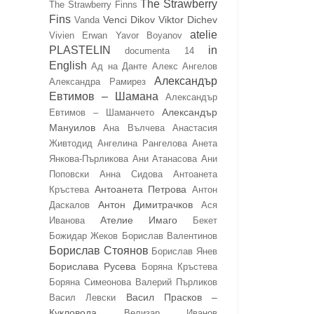
The Strawberry
The Strawberry Finns
Fins
Venci Dikov
Viktor Dichev
Vanda
atelie
Vivien Erwan
Yavor Boyanov
PLASTELIN
in
documenta 14
English
Ад на Данте
Алекс Ангелов
Александър
Александра Рамирез
Евтимов – Шамана
Александър
Александър
Евтимов – Шаманчето
Мануилов
Ана Вълчева
Анастасия
Живтодид
Ангелина Рангелова
Анета
Янкова-Пърликова
Ани Атанасова
Ани
Поповски
Анна Сидова
Антоанета
Антоанета Петрова
Кръстева
Антон
Антон Димитрачков
Даскалов
Ася
Ателие Имаго
Иванова
Бекет
Божидар Жеков
Борислав Валентинов
Борислав Стоянов
Борислав Янев
Борислава Русева
Боряна Кръстева
Боряна Симеонова
Валерий Пърликов
Васил Прасков –
Васил Левски
Кукловода
Велизар Иванов