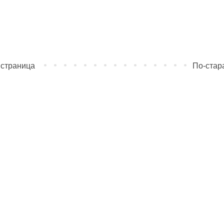
 страница
По-стар