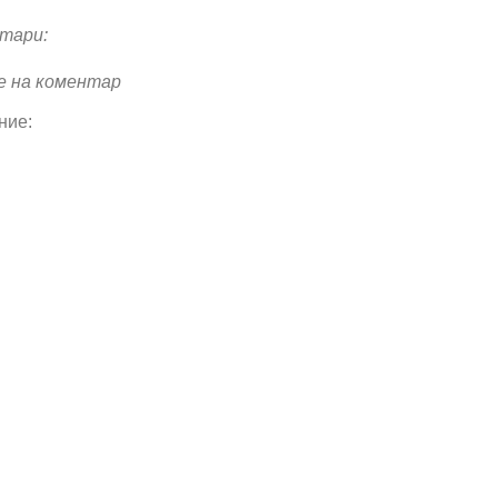
тари:
е на коментар
ние: