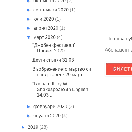
►
октомври 2020
(2)
►
септември 2020
(1)
►
юли 2020
(1)
►
април 2020
(1)
▼
март 2020
(4)
По-нова пу
"Джобен фестивал"
Абонамент 
Пролет 2020
Други стъпки 31.03
Въображението мъртво си
представете 29 март
"Richard III by W.
Shakespeare /in English "
14,03...
►
февруари 2020
(3)
►
януари 2020
(4)
►
2019
(28)