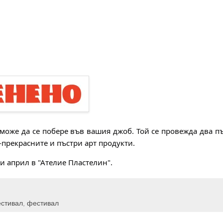
 може да се побере във вашия джоб. Той се провежда два п
й-прекрасните и пъстри арт продукти.
ти април в "Ателие Пластелин".
стивал
,
фестивал