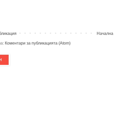
бликация
Начална
за:
Коментари за публикацията (Atom)