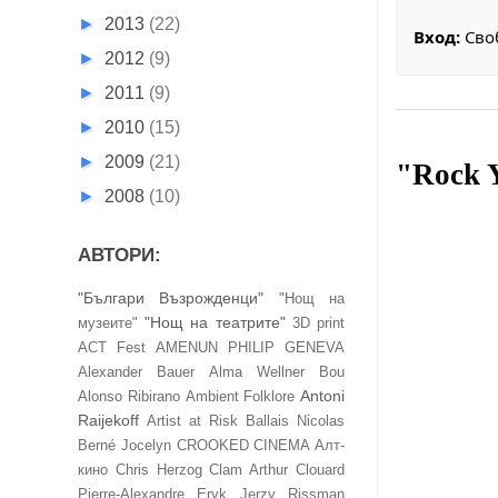
►
2013
(22)
Вход:
Сво
►
2012
(9)
►
2011
(9)
►
2010
(15)
►
2009
(21)
"Rock 
►
2008
(10)
АВТОРИ:
"Българи Възрожденци"
"Нощ на
"Нощ на театрите"
музеите"
3D print
ACT Fest
AMENUN PHILIP GENEVA
Alexander Bauer
Alma Wellner Bou
Antoni
Alonso Ribirano
Ambient Folklore
Raijekoff
Artist at Risk
Ballais Nicolas
Berné Jocelyn
CROOKED CINEMA Алт-
кино
Chris Herzog
Clam Arthur
Clouard
Pierre-Alexandre
Eryk Jerzy Rissman