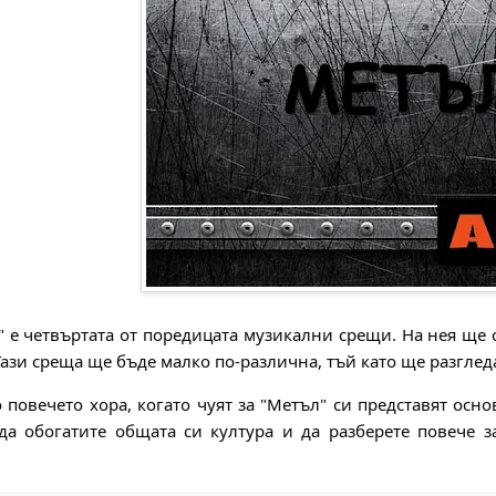
" e четвъртата от поредицата музикални срещи. На нея ще 
Тази среща ще бъде малко по-различна, тъй като ще разгле
повечето хора, когато чуят за "Метъл" си представят основ
да обогатите общата си култура и да разберете повече з