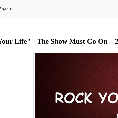
боден
Your Life" - The Show Must Go On 