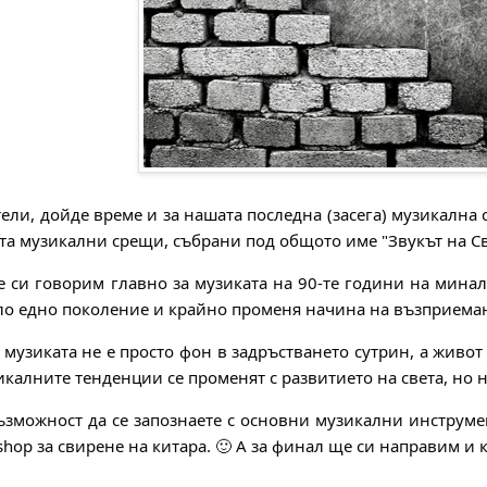
ели, дойде време и за нашата последна (засега) музикална
та музикални срещи, събрани под общото име "Звукът на Св
 си говорим главно за музиката на 90-те години на минали
ло едно поколение и крайно променя начина на възприемане
с музиката не е просто фон в задръстването сутрин, а живо
икалните тенденции се променят с развитието на света, но н
зможност да се запознаете с основни музикални инструмен
hop за свирене на китара. 🙂 А за финал ще си направим и к