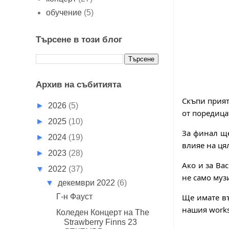
обучение
(5)
Търсене в този блог
Архив на събитията
Скъпи прият
►
2026
(5)
от поредица
►
2025
(10)
За финал ще
►
2024
(19)
влияе на ця
►
2023
(28)
Ако и за Ва
▼
2022
(37)
не само муз
▼
декември 2022
(6)
Г-н Фауст
Ще имате въ
нашия works
Коледен Концерт на The
Strawberry Finns 23