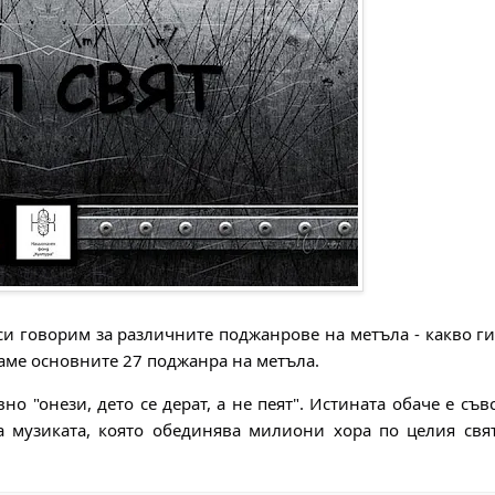
си говорим за различните поджанрове на метъла - какво г
даме основните 27 поджанра на метъла.
но "онези, дето се дерат, а не пеят". Истината обаче е съв
а музиката, която обединява милиони хора по целия свят