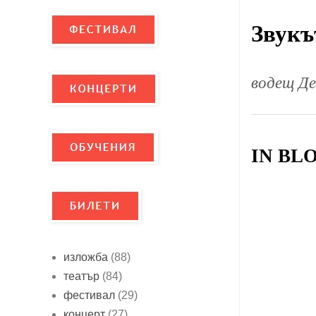
Звукъ
водещ Д
IN BL
изложба
(88)
театър
(84)
фестивал
(29)
концерт
(27)