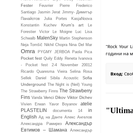
Fester
Feuvrier Pierre
Frederico
Santiago
Jasmin Jerat
Jimmy- Димитър
Панайотов
Julia Portes
KasjaNoova
Krum's art
Konstantin Kuchev
Le
Forestier Victor
Le Moigne Luc
Lisa
MalenSky
Schwalb
Martin Stephenson
Neja Tomšič
Nikhil Chopra
Nina Del Mar
"Rock Your 
Omra
PYGMY JERBOA
Paola Pica
години на м
Pocket fest
Quily Eddy
Reneta Ivanova
- Pocket fest 2-4 November 20012
Ricardo Quaresma Vieira
Selina Rosa
Вход:
Сво
Sofia
Sellek Daniel
Sibila Acoustic
Underground
The Night is (Neil) Young
The Strawberry
The Strawberry Finns
Fins
Venci Dikov
Viktor Dichev
Vanda
atelie
Vivien Erwan
Yavor Boyanov
"Ultim
PLASTELIN
in
documenta 14
English
Ад на Данте
Алекс Ангелов
Александър
Александра Рамирез
Евтимов – Шамана
Александър