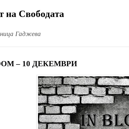
т на Свободата
еница Гаджева
OOM – 10 ДЕКЕМВРИ