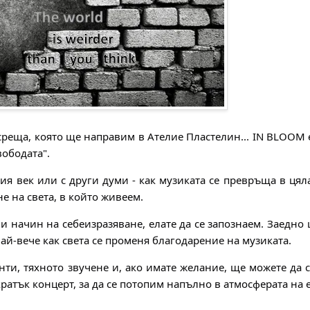
 среща, която ще направим в Ателие Пластелин... IN BLOOM 
ободата".
я век или с други думи - как музиката се превръща в цяла
 на света, в който живеем.
т и начин на себеизразяване, елате да се запознаем. Заедно
ай-вече как света се променя благодарение на музиката.
ти, тяхното звучене и, ако имате желание, ще можете да 
ратък концерт, за да се потопим напълно в атмосферата на 