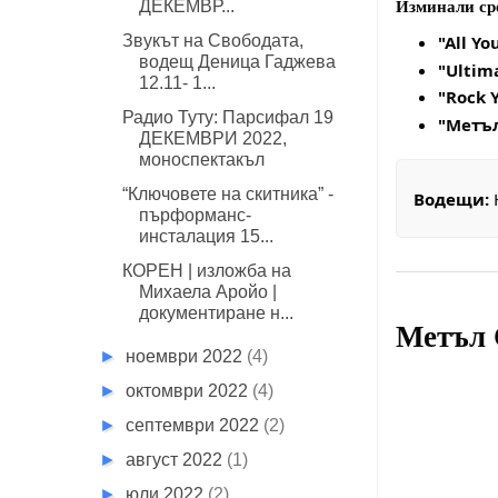
ДЕКЕМВР...
Изминали ср
"All Yo
Звукът на Свободата,
водещ Деница Гаджева
"Ultim
12.11- 1...
"Rock Y
Радио Туту: Парсифал 19
"Метъл
ДЕКЕМВРИ 2022,
моноспектакъл
“Ключовете на скитника” -
Водещи:
пърформанс-
инсталация 15...
КОРЕН | изложба на
Михаела Аройо |
документиране н...
Метъл
►
ноември 2022
(4)
►
октомври 2022
(4)
►
септември 2022
(2)
►
август 2022
(1)
►
юли 2022
(2)