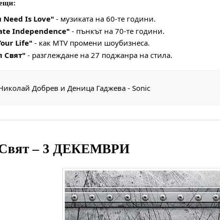
ещи:
u Need Is Love"
- музиката на 60-те години.
ate Independence"
- пънкът на 70-те години.
our Life"
- как MTV промени шоубизнеса.
 Свят"
- разглеждане на 27 поджанра на стила.
Николай Добрев и Деница Гаджева - Sonic
 Свят – 3 ДЕКЕМВРИ