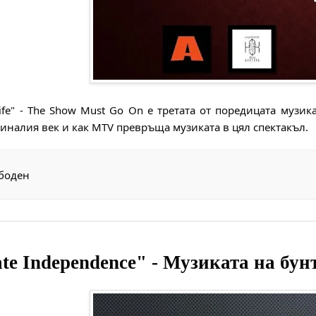
Life" - The Show Must Go On e третата от поредицата музи
иналия век и как MTV превръща музиката в цял спектакъл.
боден
ate Independence" - Музиката на б