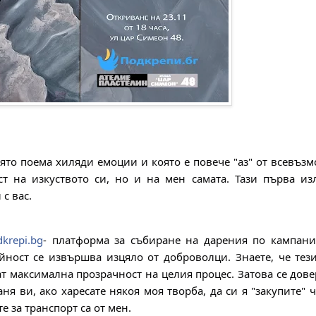
оято поема хиляди емоции и която е повече "аз" от всевъз
т на изкуството си, но и на мен самата. Тази първа из
с вас.
dkrepi.bg
- платформа за събиране на дарения по кампании
йност се извършва изцяло от доброволци. Знаете, че тез
т максимална прозрачност на целия процес. Затова се дов
я ви, ако харесате някоя моя творба, да си я "закупите" 
е за транспорт са от мен.