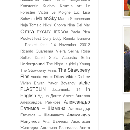
Krum's art
Konstantin Kuchev
Le
Forestier Victor
Le Moigne Luc
Lisa
MalenSky
Schwalb
Martin Stephenson
Neja Tomšič
Nikhil Chopra
Nina Del Mar
Omra
PYGMY JERBOA
Paola Pica
Pocket fest
Quily Eddy
Reneta Ivanova
- Pocket fest 2-4 November 20012
Ricardo Quaresma Vieira
Selina Rosa
Sofia
Sellek Daniel
Sibila Acoustic
Underground
The Night is (Neil) Young
The Strawberry
The Strawberry Finns
Fins
Venci Dikov
Viktor Dichev
Vanda
atelie
Vivien Erwan
Yavor Boyanov
PLASTELIN
in
documenta 14
English
Ад на Данте
Алекс Ангелов
Александър
Александра Рамирез
Евтимов – Шамана
Александър
Александър
Евтимов – Шаманчето
Мануилов
Ана Вълчева
Анастасия
Живтодид
Ангелина Рангелова
Анета