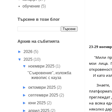
обучение
(5)
Търсене в този блог
Архив на събитията
23-29 ноемвр
►
2026
(5)
"Мили пр
▼
2025
(10)
мои лица. 
▼
ноември 2025
(1)
откровеност
"Съкровение", изложба
И като из
живопис с кауза
Знаете, че
►
октомври 2025
(2)
платформат
►
септември 2025
(2)
преглеждат 
на всяка ед
►
юни 2025
(2)
няколко дар
►
април 2025
(2)