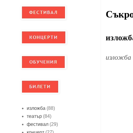
Съкро
изложб
изложба 
изложба
(88)
театър
(84)
фестивал
(29)
концерт
(27)