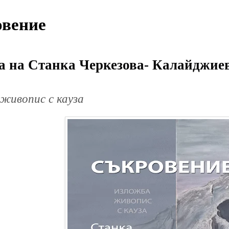
вение
а на Станка Черкезова- Калайджие
живопис с кауза