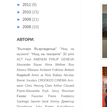
►
2011
(9)
►
2010
(15)
►
2009
(21)
►
2008
(10)
АВТОРИ:
"Българи Възрожденци"
"Нощ на
"Нощ на театрите"
музеите"
3D print
ACT Fest
AMENUN PHILIP GENEVA
Alexander Bauer
Alma Wellner Bou
Antoni
Alonso Ribirano
Ambient Folklore
Raijekoff
Artist at Risk
Ballais Nicolas
Berné Jocelyn
CROOKED CINEMA Алт-
кино
Chris Herzog
Clam Arthur
Clouard
Pierre-Alexandre
Eryk Jerzy Rissman
Fester
Feuvrier Pierre
Frederico
Santiago
Jasmin Jerat
Jimmy- Димитър
Панайотов
Julia Portes
KasjaNoova