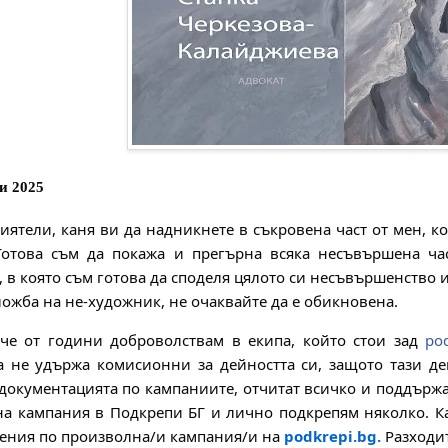
и 2025
иятели, каня ви да надникнете в съкровена част от мен, к
Готова съм да покажа и прегърна всяка несъвършена час
, в която съм готова да споделя цялото си несъвършенство и 
ложба на не-художник, не очаквайте да е обикновена.
 от години доброволствам в екипа, който стои зад
po
а не удържа комисионни за дейността си, защото тази де
документацията по кампаниите, отчитат всичко и поддържа
на кампания в Подкрепи БГ и лично подкрепям няколко. Кан
ения по произволна/и кампания/и на
podkrepi.bg
.
Разходит