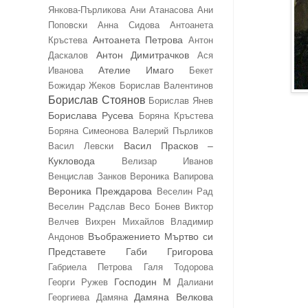
Янкова-Пърликова
Ани Атанасова
Ани
Поповски
Анна Сидова
Антоанета
Антоанета Петрова
Кръстева
Антон
Антон Димитрачков
Даскалов
Ася
Ателие Имаго
Иванова
Бекет
Божидар Жеков
Борислав Валентинов
Борислав Стоянов
Борислав Янев
Борислава Русева
Боряна Кръстева
Боряна Симеонова
Валерий Пърликов
Васил Прасков –
Васил Левски
Кукловода
Велизар Иванов
Венцислав Занков
Вероника Вапирова
Вероника Преждарова
Веселин Рад
Веселин Радслав
Весо Бонев
Виктор
Велчев
Вихрен Михайлов
Владимир
Въображението Мъртво си
Андонов
Представете
Габи Григорова
Габриела Петрова
Галя Тодорова
Господин М
Георги Ружев
Далиани
Дамяна Велкова
Георгиева
Дамяна